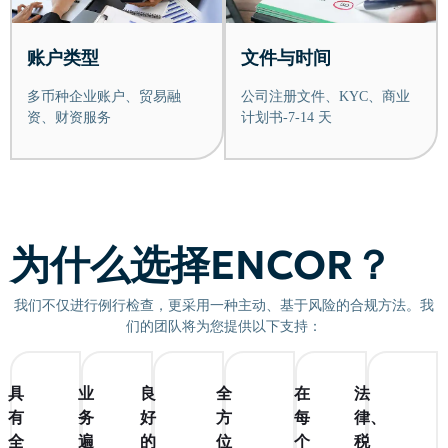
账户类型
文件与时间
多币种企业账户、贸易融
公司注册文件、KYC、商业
资、财资服务
计划书-7-14 天
为什么选择ENCOR？
我们不仅进行例行检查，更采用一种主动、基于风险的合规方法。我
们的团队将为您提供以下支持：
具
业
良
全
在
法
有
务
好
方
每
律、
全
遍
的
位
个
税