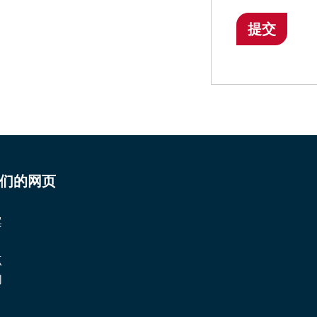
们的网页
案
点
们